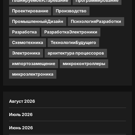
ПланируемоеУстаревание
Программирование
Проектирование
Производство
ПромышленныйДизайн
ПсихологияРазработки
Разработка
РазработкаЭлектроники
Схемотехника
ТехнологииБудущего
Электроника
архитектура процессоров
импортозамещение
микроконтроллеры
микроэлектроника
Август 2026
Июль 2026
Июнь 2026