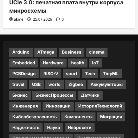
UCIe 3.0: печатная плата внутри корпуса
микросхемы
akme
25.07.2026
0
Arduino
ATmega
Business
cinema
Embedded
Hardware
health
IoT
PCBDesign
RISC-V
sport
Tech
TinyML
travel
USB
world
Zigbee
Аккумуляторы
Бизнес
БизнесПроцессы
Датчики
Инженерия
Инновации
ИсторияТехнологий
Кибербезопасность
Компоненты
Миграция
Надежность
Наука
Нейросети