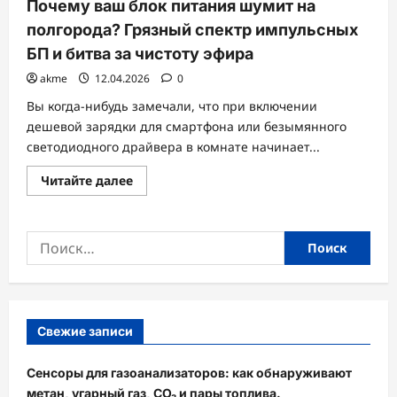
Почему ваш блок питания шумит на
полгорода? Грязный спектр импульсных
БП и битва за чистоту эфира
akme
12.04.2026
0
Вы когда-нибудь замечали, что при включении
дешевой зарядки для смартфона или безымянного
светодиодного драйвера в комнате начинает...
Прочитать
Читайте далее
больше
о
Почему
ваш
Найти:
блок
питания
шумит
на
полгорода?
Грязный
спектр
импульсных
Свежие записи
БП
и
битва
Сенсоры для газоанализаторов: как обнаруживают
за
чистоту
метан, угарный газ, CO₂ и пары топлива.