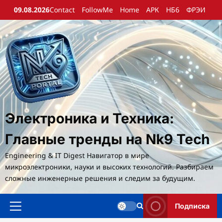
Перейти
09.08.2026
Contact
FollowMe
Home
АРК
НБ6
ФРЭИ
к
содержимому
Электроника и Техника:
Главные тренды на Nk9 Tech
Engineering & IT Digest Навигатор в мире
микроэлектроники, науки и высоких технологий. Разбираем
сложные инженерные решения и следим за будущим.
Подписка
Основное