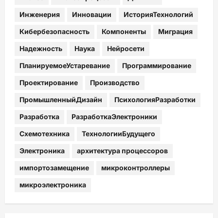
Инженерия
Инновации
ИсторияТехнологий
Кибербезопасность
Компоненты
Миграция
Надежность
Наука
Нейросети
ПланируемоеУстаревание
Программирование
Проектирование
Производство
ПромышленныйДизайн
ПсихологияРазработки
Разработка
РазработкаЭлектроники
Схемотехника
ТехнологииБудущего
Электроника
архитектура процессоров
импортозамещение
микроконтроллеры
микроэлектроника