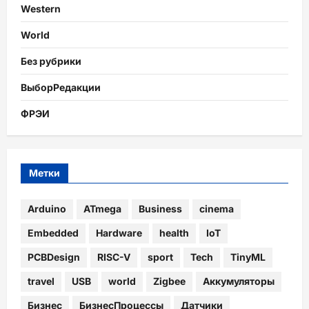
Western
World
Без рубрики
ВыборРедакции
ФРЭИ
Метки
Arduino
ATmega
Business
cinema
Embedded
Hardware
health
IoT
PCBDesign
RISC-V
sport
Tech
TinyML
travel
USB
world
Zigbee
Аккумуляторы
Бизнес
БизнесПроцессы
Датчики