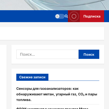
Подписка
Найти:
Свежие записи
Сенсоры для газоанализаторов: как
обнаруживают метан, угарный газ, CO₂ и пары
топлива.
ФРЭИ участвует в конкурсе грантов Мэра