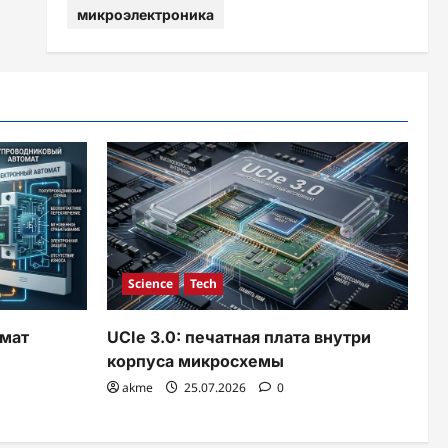
микроэлектроника
Science
Tech
мат
UCIe 3.0: печатная плата внутри
корпуса микросхемы
akme
25.07.2026
0