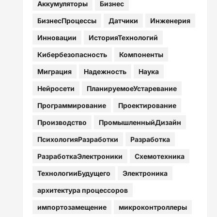
Аккумуляторы
Бизнес
БизнесПроцессы
Датчики
Инженерия
Инновации
ИсторияТехнологий
Кибербезопасность
Компоненты
Миграция
Надежность
Наука
Нейросети
ПланируемоеУстаревание
Программирование
Проектирование
Производство
ПромышленныйДизайн
ПсихологияРазработки
Разработка
РазработкаЭлектроники
Схемотехника
ТехнологииБудущего
Электроника
архитектура процессоров
импортозамещение
микроконтроллеры