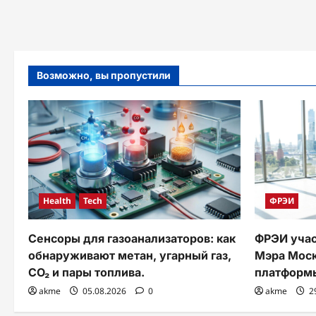
Возможно, вы пропустили
Health
Tech
ФРЭИ
Сенсоры для газоанализаторов: как
ФРЭИ учас
обнаруживают метан, угарный газ,
Мэра Моск
CO₂ и пары топлива.
платформ
akme
05.08.2026
0
akme
2