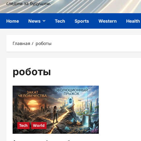
следим за будущим.
Home
News
Tech
Sports
Western
Health
Главная
роботы
роботы
Tech
World