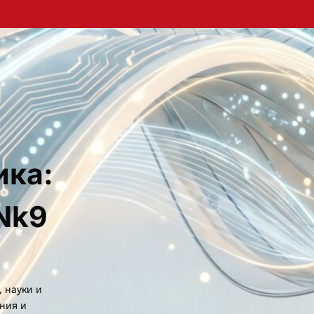
ика:
Nk9
, науки и
ния и