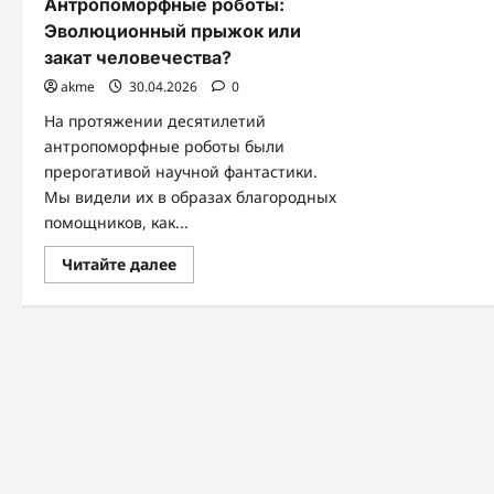
Антропоморфные роботы:
Эволюционный прыжок или
закат человечества?
akme
30.04.2026
0
На протяжении десятилетий
антропоморфные роботы были
прерогативой научной фантастики.
Мы видели их в образах благородных
помощников, как...
Прочитать
Читайте далее
больше
о
Антропоморфные
роботы:
Эволюционный
прыжок
или
закат
человечества?