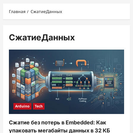
меню
Главная
СжатиеДанных
СжатиеДанных
Arduino
Tech
Сжатие без потерь в Embedded: Как
упаковать мегабайты данных в 32 КБ