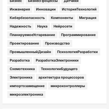
Бизнес
БизнесПроцессы
Датчики
Инженерия
Инновации
ИсторияТехнологий
Кибербезопасность
Компоненты
Миграция
Надежность
Наука
Нейросети
ПланируемоеУстаревание
Программирование
Проектирование
Производство
ПромышленныйДизайн
ПсихологияРазработки
Разработка
РазработкаЭлектроники
Схемотехника
ТехнологииБудущего
Электроника
архитектура процессоров
импортозамещение
микроконтроллеры
микроэлектроника