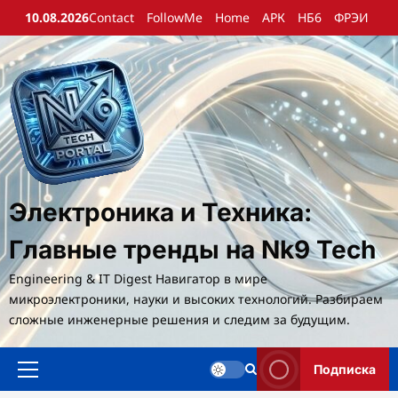
Перейти
10.08.2026
Contact
FollowMe
Home
АРК
НБ6
ФРЭИ
к
содержимому
Электроника и Техника:
Главные тренды на Nk9 Tech
Engineering & IT Digest Навигатор в мире
микроэлектроники, науки и высоких технологий. Разбираем
сложные инженерные решения и следим за будущим.
Подписка
Основное