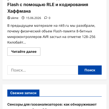
Flash с помощью RLE и кодирования
Хаффмана
akme
15.06.2026
0
В предыдущем материале на nk9.ru мы разобрали,
почему физический объем Flash-памяти 8-битных
микроконтроллеров AVR застыл на отметке 128–256
Килобайт...
Прочитать
Читайте далее
больше
о
Сжатие
без
Найти:
потерь
в
Embedded:
Как
упаковать
мегабайты
данных
в
Свежие записи
32
КБ
Flash
Сенсоры для газоанализаторов: как обнаруживают
с