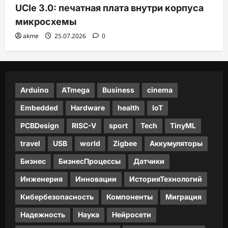
UCIe 3.0: печатная плата внутри корпуса
микросхемы
akme
25.07.2026
0
Arduino
ATmega
Business
cinema
Embedded
Hardware
health
IoT
PCBDesign
RISC-V
sport
Tech
TinyML
travel
USB
world
Zigbee
Аккумуляторы
Бизнес
БизнесПроцессы
Датчики
Инженерия
Инновации
ИсторияТехнологий
Кибербезопасность
Компоненты
Миграция
Надежность
Наука
Нейросети