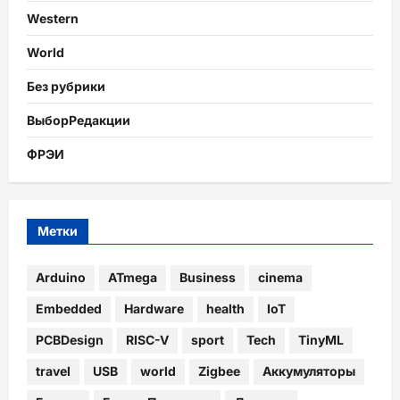
Western
World
Без рубрики
ВыборРедакции
ФРЭИ
Метки
Arduino
ATmega
Business
cinema
Embedded
Hardware
health
IoT
PCBDesign
RISC-V
sport
Tech
TinyML
travel
USB
world
Zigbee
Аккумуляторы