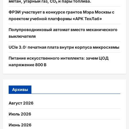
помощью
метан, угарный газ, CO₂ и пары топлива.
RLE
и
ФРЭИ участвует в конкурсе грантов Мэра Москвы с
кодирования
Хаффмана
проектом учебной платформы «АРК ТехЛаб»
Полупроводниковый автомат вместо механического
выключателя
UCIe 3.0: печатная плата внутри корпуса микросхемы
Питание искусственного интеллекта: зачем ЦОД
напряжение 800 В
Архивы
Август 2026
Июль 2026
Июнь 2026