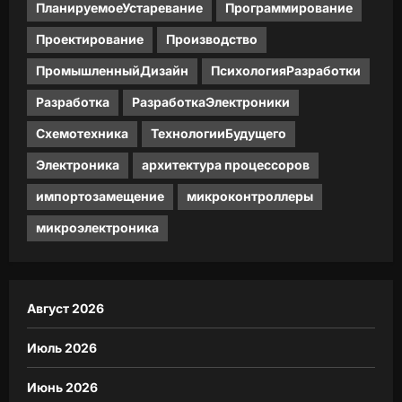
ПланируемоеУстаревание
Программирование
Проектирование
Производство
ПромышленныйДизайн
ПсихологияРазработки
Разработка
РазработкаЭлектроники
Схемотехника
ТехнологииБудущего
Электроника
архитектура процессоров
импортозамещение
микроконтроллеры
микроэлектроника
Август 2026
Июль 2026
Июнь 2026