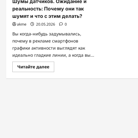
Шумы датчиков. Ожидание и
реальность: Почему они так
шумят и что с этим делать?
akme
20.05.2026
0
Вы когда-нибудь задумывались,
почему в рекламе смартфонов
графики активности выглядят как
идеально гладкие линии, а когда вы...
Прочитать
Читайте далее
больше
о
Шумы
датчиков.
Ожидание
и
реальность:
Почему
они
так
шумят
и
что
с
этим
делать?