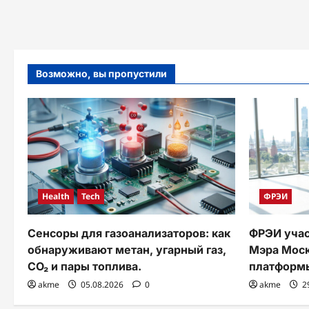
Возможно, вы пропустили
Health
Tech
ФРЭИ
Сенсоры для газоанализаторов: как
ФРЭИ учас
обнаруживают метан, угарный газ,
Мэра Моск
CO₂ и пары топлива.
платформ
akme
05.08.2026
0
akme
2