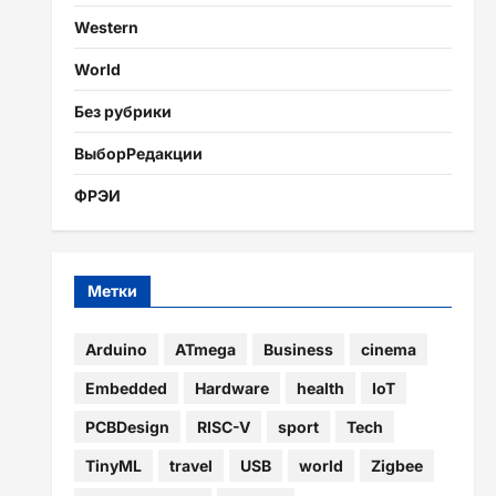
Western
World
Без рубрики
ВыборРедакции
ФРЭИ
Метки
Arduino
ATmega
Business
cinema
Embedded
Hardware
health
IoT
PCBDesign
RISC-V
sport
Tech
TinyML
travel
USB
world
Zigbee