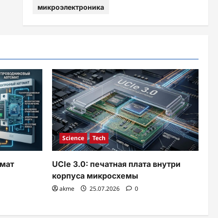
микроэлектроника
Science
Tech
мат
UCIe 3.0: печатная плата внутри
корпуса микросхемы
akme
25.07.2026
0