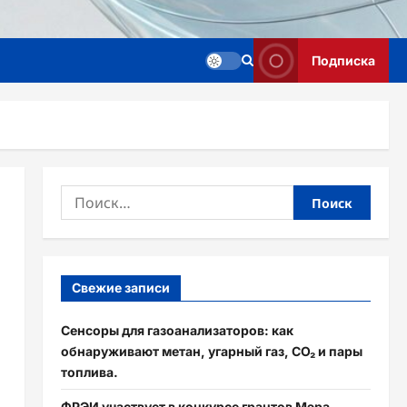
Подписка
Найти:
Свежие записи
Сенсоры для газоанализаторов: как
обнаруживают метан, угарный газ, CO₂ и пары
топлива.
ФРЭИ участвует в конкурсе грантов Мэра