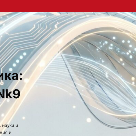
ика:
Nk9
, науки и
ния и