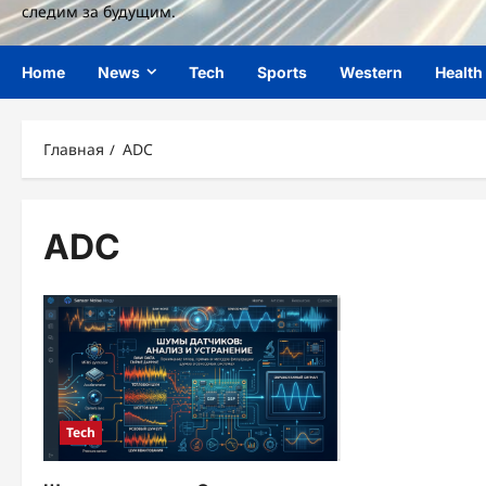
следим за будущим.
Home
News
Tech
Sports
Western
Health
Главная
ADC
ADC
Tech