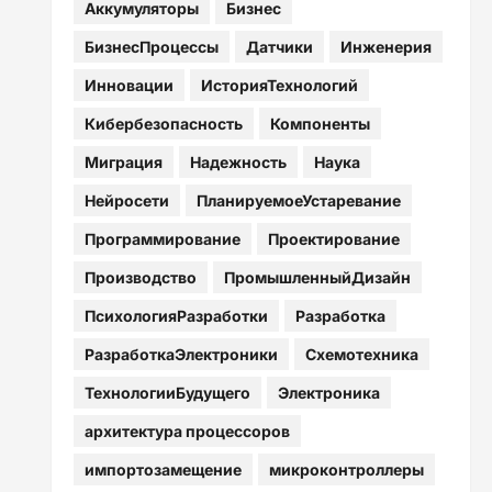
Аккумуляторы
Бизнес
БизнесПроцессы
Датчики
Инженерия
Инновации
ИсторияТехнологий
Кибербезопасность
Компоненты
Миграция
Надежность
Наука
Нейросети
ПланируемоеУстаревание
Программирование
Проектирование
Производство
ПромышленныйДизайн
ПсихологияРазработки
Разработка
РазработкаЭлектроники
Схемотехника
ТехнологииБудущего
Электроника
архитектура процессоров
импортозамещение
микроконтроллеры