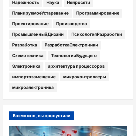
Надежность
Наука
Нейросети
ПланируемоеУстаревание
Программирование
Проектирование
Производство
ПромышленныйДизайн
ПсихологияРазработки
Разработка
РазработкаЭлектроники
Схемотехника
ТехнологииБудущего
Электроника
архитектура процессоров
импортозамещение
микроконтроллеры
микроэлектроника
Возможно, вы пропустили