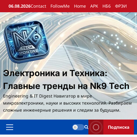
Перейти
06.08.2026
Contact
FollowMe
Home
АРК
НБ6
ФРЭИ
к
содержимому
Электроника и Техника:
Главные тренды на Nk9 Tech
Engineering & IT Digest Навигатор в мире
микроэлектроники, науки и высоких технологий. Разбираем
сложные инженерные решения и следим за будущим.
Подписка
Основное