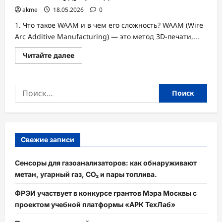
akme
18.05.2026
0
1. Что такое WAAM и в чем его сложность? WAAM (Wire
Arc Additive Manufacturing) — это метод 3D-печати,...
Прочитать
Читайте далее
больше
о
Цифровая
алхимия:
Найти:
Как
ИИ
создает
металлы
будущего
для
технологий
WAAM
Свежие записи
Сенсоры для газоанализаторов: как обнаруживают
метан, угарный газ, CO₂ и пары топлива.
ФРЭИ участвует в конкурсе грантов Мэра Москвы с
проектом учебной платформы «АРК ТехЛаб»