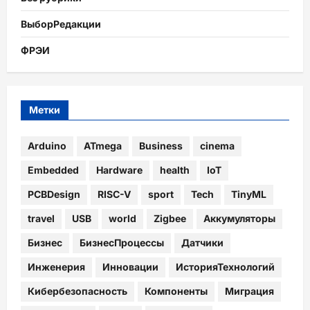
ВыборРедакции
ФРЭИ
Метки
Arduino
ATmega
Business
cinema
Embedded
Hardware
health
IoT
PCBDesign
RISC-V
sport
Tech
TinyML
travel
USB
world
Zigbee
Аккумуляторы
Бизнес
БизнесПроцессы
Датчики
Инженерия
Инновации
ИсторияТехнологий
Кибербезопасность
Компоненты
Миграция