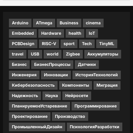
Arduino
ATmega
Business
cinema
Embedded
Hardware
health
IoT
PCBDesign
RISC-V
sport
Tech
TinyML
travel
USB
world
Zigbee
Аккумуляторы
Бизнес
БизнесПроцессы
Датчики
Инженерия
Инновации
ИсторияТехнологий
Кибербезопасность
Компоненты
Миграция
Надежность
Наука
Нейросети
ПланируемоеУстаревание
Программирование
Проектирование
Производство
ПромышленныйДизайн
ПсихологияРазработки