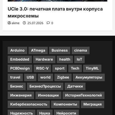
UCIe 3.0: печатная плата внутри корпуса
микросхемы
akme
25.07.2026
0
Arduino
ATmega
Business
cinema
Embedded
Hardware
health
IoT
PCBDesign
RISC-V
sport
Tech
TinyML
travel
USB
world
Zigbee
Аккумуляторы
Бизнес
БизнесПроцессы
Датчики
Инженерия
Инновации
ИсторияТехнологий
Кибербезопасность
Компоненты
Миграция
Надежность
Наука
Нейросети