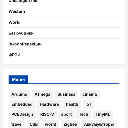
Uncategorized
Western
World
Без рубрики
ВыборРедакции
ФРЭИ
Метки
Arduino
ATmega
Business
cinema
Embedded
Hardware
health
IoT
PCBDesign
RISC-V
sport
Tech
TinyML
travel
USB
world
Zigbee
Аккумуляторы