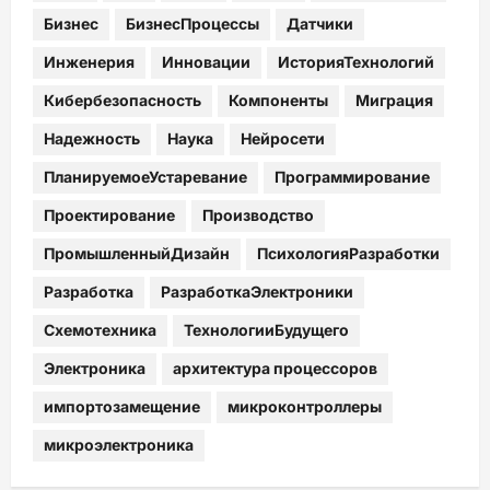
Бизнес
БизнесПроцессы
Датчики
Инженерия
Инновации
ИсторияТехнологий
Кибербезопасность
Компоненты
Миграция
Надежность
Наука
Нейросети
ПланируемоеУстаревание
Программирование
Проектирование
Производство
ПромышленныйДизайн
ПсихологияРазработки
Разработка
РазработкаЭлектроники
Схемотехника
ТехнологииБудущего
Электроника
архитектура процессоров
импортозамещение
микроконтроллеры
микроэлектроника