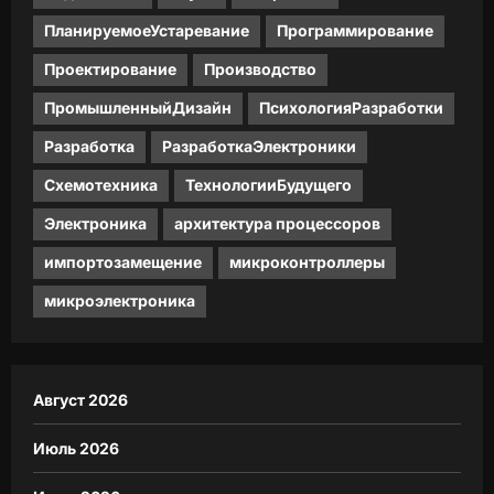
ПланируемоеУстаревание
Программирование
Проектирование
Производство
ПромышленныйДизайн
ПсихологияРазработки
Разработка
РазработкаЭлектроники
Схемотехника
ТехнологииБудущего
Электроника
архитектура процессоров
импортозамещение
микроконтроллеры
микроэлектроника
Август 2026
Июль 2026