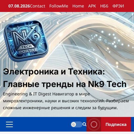
Перейти
07.08.2026
Contact
FollowMe
Home
АРК
НБ6
ФРЭИ
к
содержимому
Электроника и Техника:
Главные тренды на Nk9 Tech
Engineering & IT Digest Навигатор в мире
микроэлектроники, науки и высоких технологий. Разбираем
сложные инженерные решения и следим за будущим.
Подписка
Основное