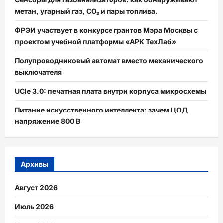
волатильности
и
метан, угарный газ, CO₂ и пары топлива.
что
ждать
ФРЭИ участвует в конкурсе грантов Мэра Москвы с
в
2026
проектом учебной платформы «АРК ТехЛаб»
году
Полупроводниковый автомат вместо механического
выключателя
UCIe 3.0: печатная плата внутри корпуса микросхемы
Питание искусственного интеллекта: зачем ЦОД
напряжение 800 В
Архивы
Август 2026
Июль 2026