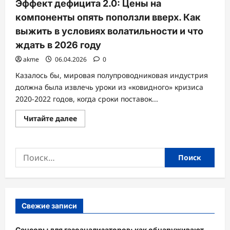
Эффект дефицита 2.0: Цены на
компоненты опять поползли вверх. Как
выжить в условиях волатильности и что
ждать в 2026 году
akme
06.04.2026
0
Казалось бы, мировая полупроводниковая индустрия
должна была извлечь уроки из «ковидного» кризиса
2020-2022 годов, когда сроки поставок...
Прочитать
Читайте далее
больше
о
Эффект
дефицита
Найти:
2.0:
Цены
на
компоненты
опять
поползли
вверх.
Как
Свежие записи
выжить
в
условиях
Сенсоры для газоанализаторов: как обнаруживают