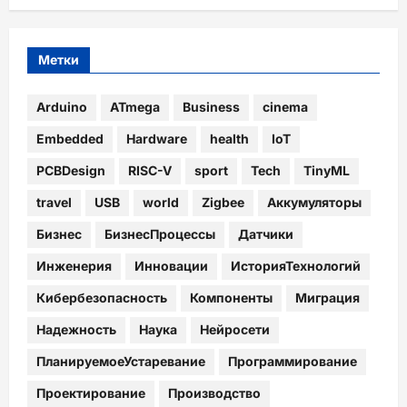
Метки
Arduino
ATmega
Business
cinema
Embedded
Hardware
health
IoT
PCBDesign
RISC-V
sport
Tech
TinyML
travel
USB
world
Zigbee
Аккумуляторы
Бизнес
БизнесПроцессы
Датчики
Инженерия
Инновации
ИсторияТехнологий
Кибербезопасность
Компоненты
Миграция
Надежность
Наука
Нейросети
ПланируемоеУстаревание
Программирование
Проектирование
Производство