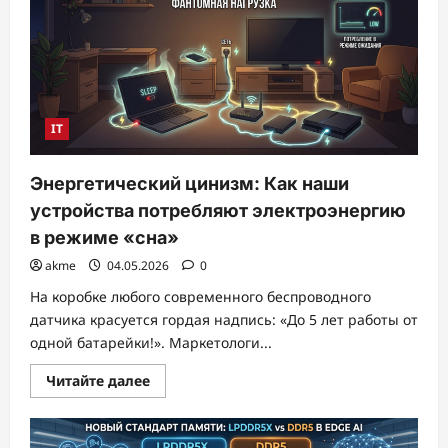
трекера
с
2
дней
до
2
месяцев
IT
Энергетический цинизм: Как наши
устройства потребляют электроэнергию
в режиме «сна»
akme
04.05.2026
0
На коробке любого современного беспроводного
датчика красуется гордая надпись: «До 5 лет работы от
одной батарейки!». Маркетологи...
Прочитать
Читайте далее
больше
о
Энергетический
цинизм: