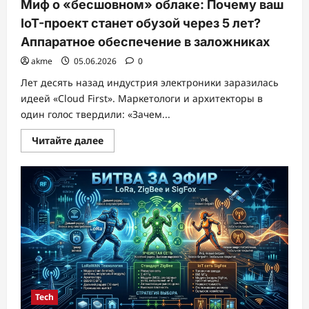
Миф о «бесшовном» облаке: Почему ваш
IoT-проект станет обузой через 5 лет?
Аппаратное обеспечение в заложниках
akme
05.06.2026
0
Лет десять назад индустрия электроники заразилась
идеей «Cloud First». Маркетологи и архитекторы в
один голос твердили: «Зачем...
Прочитать
Читайте далее
больше
о
Миф
о
«бесшовном»
облаке:
Почему
ваш
IoT-
проект
станет
обузой
через
5
лет?
Аппаратное
Tech
обеспечение