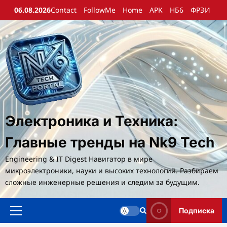
Перейти
06.08.2026
Contact
FollowMe
Home
АРК
НБ6
ФРЭИ
к
содержимому
Электроника и Техника:
Главные тренды на Nk9 Tech
Engineering & IT Digest Навигатор в мире
микроэлектроники, науки и высоких технологий. Разбираем
сложные инженерные решения и следим за будущим.
Подписка
Основное