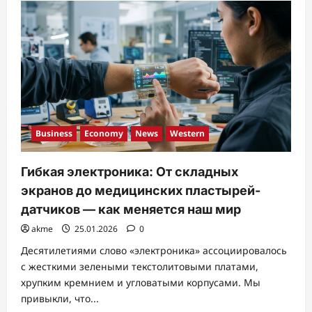
Новый
стандарт
памяти:
LPDDR5X
против
DDR5
в
Edge
AI.
Зачем
вашему
датчику
16
ГБ
Business
Economy
News
Western
оперативной
памяти?
Гибкая электроника: От складных
экранов до медицинских пластырей-
датчиков — как меняется наш мир
akme
25.01.2026
0
Десятилетиями слово «электроника» ассоциировалось
с жесткими зелеными текстолитовыми платами,
хрупким кремнием и угловатыми корпусами. Мы
привыкли, что...