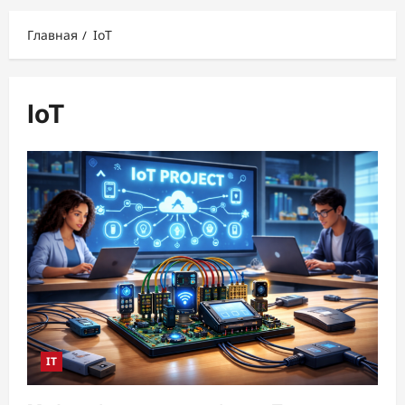
меню
Главная
IoT
IoT
IT