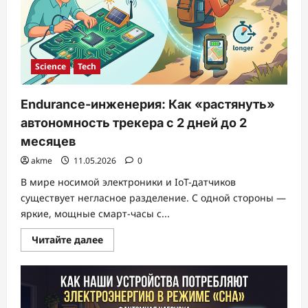
—
это
вопрос
схемотехники,
а
не
программного
Science
Tech
обеспечения
Endurance-инженерия: Как «растянуть»
автономность трекера с 2 дней до 2
месяцев
akme
11.05.2026
0
В мире носимой электроники и IoT-датчиков
существует негласное разделение. С одной стороны —
яркие, мощные смарт-часы с...
Прочитать
Читайте далее
больше
о
Endurance-
инженерия:
Как
«растянуть»
автономность