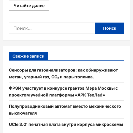
Прочитать
Читайте далее
больше
о
Гибкая
электроника:
Найти:
От
складных
экранов
до
медицинских
пластырей-
датчиков
—
Свежие записи
как
меняется
наш
Сенсоры для газоанализаторов: как обнаруживают
мир
метан, угарный газ, CO₂ и пары топлива.
ФРЭИ участвует в конкурсе грантов Мэра Москвы с
проектом учебной платформы «АРК ТехЛаб»
Полупроводниковый автомат вместо механического
выключателя
UCIe 3.0: печатная плата внутри корпуса микросхемы