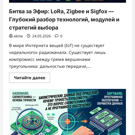
в
заложниках
Битва за Эфир: LoRa, Zigbee и Sigfox —
Глубокий разбор технологий, модулей и
стратегий выбора
akme
24.05.2026
0
В мире Интернета вещей (IoT) не существует
«идеального» радиоканала. Существует лишь
компромисс между тремя вершинами
треугольника: дальностью передачи,...
Прочитать
Читайте далее
больше
о
Битва
за
Эфир:
LoRa,
Zigbee
и
Sigfox
—
Глубокий
разбор
технологий,