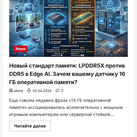
Как
наши
устройства
потребляют
электроэнергию
в
режиме
«сна»
News
Новый стандарт памяти: LPDDR5X против
DDR5 в Edge AI. Зачем вашему датчику 16
ГБ оперативной памяти?
akme
03.04.2026
0
Еще совсем недавно фраза «16 ГБ оперативной
памяти» ассоциировалась исключительно с мощным
игровым компьютером или серверной стойкой....
Прочитать
Читайте далее
больше
о