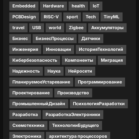
Embedded
Hardware
health
IoT
PCBDesign
RISC-V
sport
Tech
TinyML
travel
USB
world
Zigbee
Аккумуляторы
Бизнес
БизнесПроцессы
Датчики
Инженерия
Инновации
ИсторияТехнологий
Кибербезопасность
Компоненты
Миграция
Надежность
Наука
Нейросети
ПланируемоеУстаревание
Программирование
Проектирование
Производство
ПромышленныйДизайн
ПсихологияРазработки
Разработка
РазработкаЭлектроники
Схемотехника
ТехнологииБудущего
Электроника
архитектура процессоров