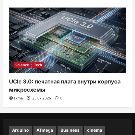
Science
Tech
UCIe 3.0: печатная плата внутри корпуса
микросхемы
akme
25.07.2026
0
Arduino
ATmega
Business
cinema