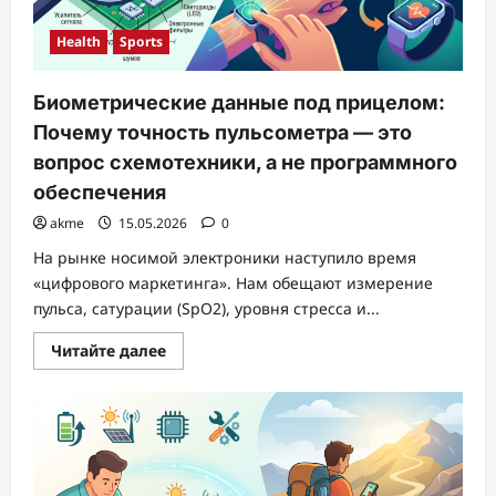
модулей
и
стратегий
Health
Sports
выбора
Биометрические данные под прицелом:
Почему точность пульсометра — это
вопрос схемотехники, а не программного
обеспечения
akme
15.05.2026
0
На рынке носимой электроники наступило время
«цифрового маркетинга». Нам обещают измерение
пульса, сатурации (SpO2), уровня стресса и...
Прочитать
Читайте далее
больше
о
Биометрические
данные
под
прицелом:
Почему
точность
пульсометра