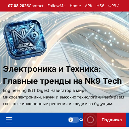
Перейти
07.08.2026
Contact
FollowMe
Home
АРК
НБ6
ФРЭИ
к
содержимому
Электроника и Техника:
Главные тренды на Nk9 Tech
Engineering & IT Digest Навигатор в мире
микроэлектроники, науки и высоких технологий. Разбираем
сложные инженерные решения и следим за будущим.
Подписка
Основное