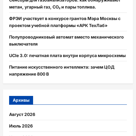
осциллографа
и
метан, угарный газ, CO₂ и пары топлива.
здравого
смысла
ФРЭИ участвует в конкурсе грантов Мэра Москвы с
проектом учебной платформы «АРК ТехЛаб»
Полупроводниковый автомат вместо механического
выключателя
UCIe 3.0: печатная плата внутри корпуса микросхемы
Питание искусственного интеллекта: зачем ЦОД
напряжение 800 В
Архивы
Август 2026
Июль 2026