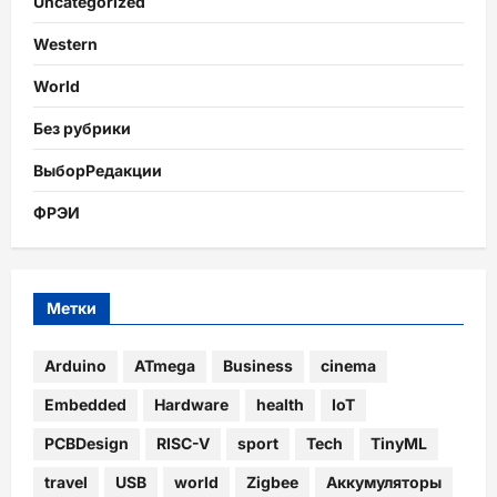
Uncategorized
Western
World
Без рубрики
ВыборРедакции
ФРЭИ
Метки
Arduino
ATmega
Business
cinema
Embedded
Hardware
health
IoT
PCBDesign
RISC-V
sport
Tech
TinyML
travel
USB
world
Zigbee
Аккумуляторы