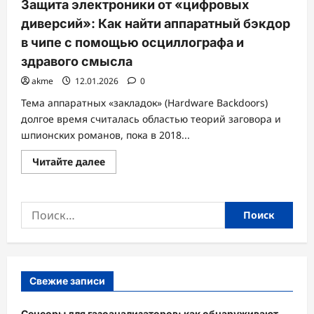
Защита электроники от «цифровых
диверсий»: Как найти аппаратный бэкдор
в чипе с помощью осциллографа и
здравого смысла
akme
12.01.2026
0
Тема аппаратных «закладок» (Hardware Backdoors)
долгое время считалась областью теорий заговора и
шпионских романов, пока в 2018...
Прочитать
Читайте далее
больше
о
Защита
электроники
Найти:
от
«цифровых
диверсий»:
Как
найти
аппаратный
бэкдор
в
Свежие записи
чипе
с
помощью
Сенсоры для газоанализаторов: как обнаруживают