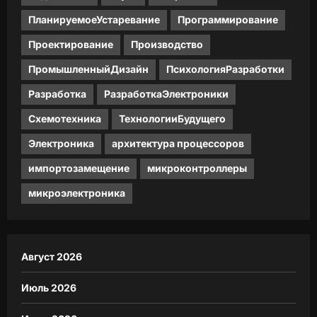
ПланируемоеУстаревание
Программирование
Проектирование
Производство
ПромышленныйДизайн
ПсихологияРазработки
Разработка
РазработкаЭлектроники
Схемотехника
ТехнологииБудущего
Электроника
архитектура процессоров
импортозамещение
микроконтроллеры
микроэлектроника
Август 2026
Июль 2026