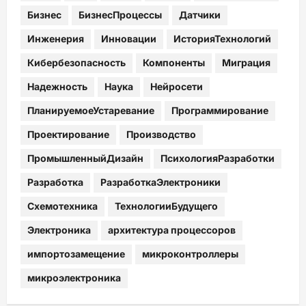
Бизнес
БизнесПроцессы
Датчики
Инженерия
Инновации
ИсторияТехнологий
Кибербезопасность
Компоненты
Миграция
Надежность
Наука
Нейросети
ПланируемоеУстаревание
Программирование
Проектирование
Производство
ПромышленныйДизайн
ПсихологияРазработки
Разработка
РазработкаЭлектроники
Схемотехника
ТехнологииБудущего
Электроника
архитектура процессоров
импортозамещение
микроконтроллеры
микроэлектроника