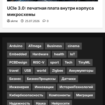
UCIe 3.0: печатная плата внутри корпуса
микросхемы
akme
25.07.2026
0
Arduino
ATmega
Business
cinema
Embedded
Hardware
health
IoT
PCBDesign
RISC-V
sport
Tech
TinyML
travel
USB
world
Zigbee
Аккумуляторы
Бизнес
БизнесПроцессы
Датчики
Инженерия
Инновации
ИсторияТехнологий
Кибербезопасность
Компоненты
Миграция
Надежность
Наука
Нейросети