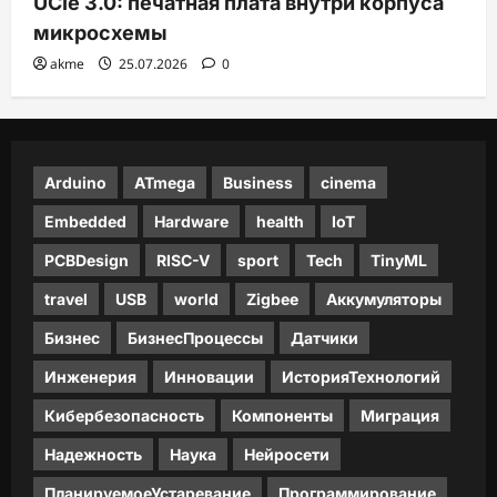
UCIe 3.0: печатная плата внутри корпуса
микросхемы
akme
25.07.2026
0
Arduino
ATmega
Business
cinema
Embedded
Hardware
health
IoT
PCBDesign
RISC-V
sport
Tech
TinyML
travel
USB
world
Zigbee
Аккумуляторы
Бизнес
БизнесПроцессы
Датчики
Инженерия
Инновации
ИсторияТехнологий
Кибербезопасность
Компоненты
Миграция
Надежность
Наука
Нейросети
ПланируемоеУстаревание
Программирование