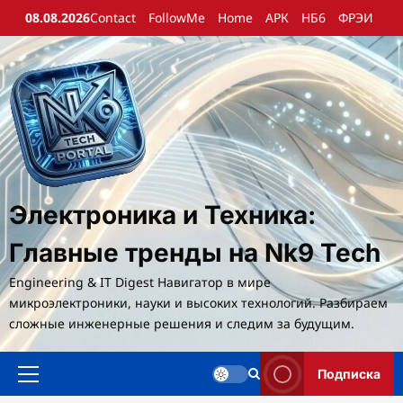
Перейти
08.08.2026
Contact
FollowMe
Home
АРК
НБ6
ФРЭИ
к
содержимому
Электроника и Техника:
Главные тренды на Nk9 Tech
Engineering & IT Digest Навигатор в мире
микроэлектроники, науки и высоких технологий. Разбираем
сложные инженерные решения и следим за будущим.
Подписка
Основное