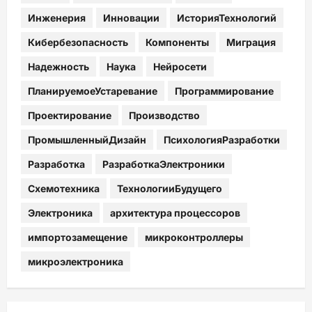
Инженерия
Инновации
ИсторияТехнологий
Кибербезопасность
Компоненты
Миграция
Надежность
Наука
Нейросети
ПланируемоеУстаревание
Программирование
Проектирование
Производство
ПромышленныйДизайн
ПсихологияРазработки
Разработка
РазработкаЭлектроники
Схемотехника
ТехнологииБудущего
Электроника
архитектура процессоров
импортозамещение
микроконтроллеры
микроэлектроника