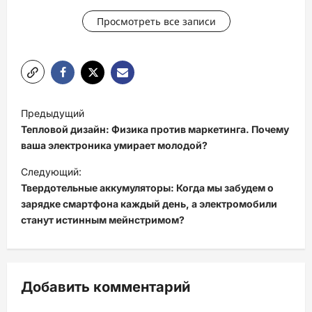
Просмотреть все записи
Н
Предыдущий
а
Тепловой дизайн: Физика против маркетинга. Почему
в
ваша электроника умирает молодой?
и
Следующий:
Твердотельные аккумуляторы: Когда мы забудем о
г
зарядке смартфона каждый день, а электромобили
а
станут истинным мейнстримом?
ц
и
я
Добавить комментарий
з