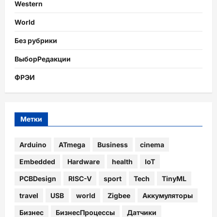
Western
World
Без рубрики
ВыборРедакции
ФРЭИ
Метки
Arduino
ATmega
Business
cinema
Embedded
Hardware
health
IoT
PCBDesign
RISC-V
sport
Tech
TinyML
travel
USB
world
Zigbee
Аккумуляторы
Бизнес
БизнесПроцессы
Датчики