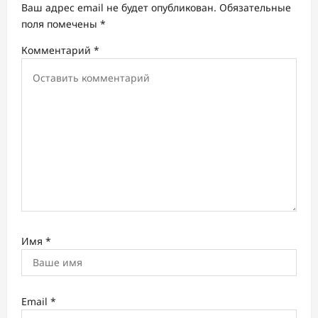
а
Ваш адрес email не будет опубликован.
Обязательные
поля помечены
*
п
Комментарий
*
и
с
и
Имя
*
Email
*