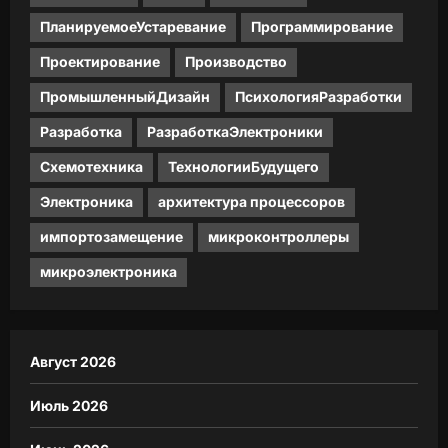
ПланируемоеУстаревание
Программирование
Проектирование
Производство
ПромышленныйДизайн
ПсихологияРазработки
Разработка
РазработкаЭлектроники
Схемотехника
ТехнологииБудущего
Электроника
архитектура процессоров
импортозамещение
микроконтроллеры
микроэлектроника
Август 2026
Июль 2026