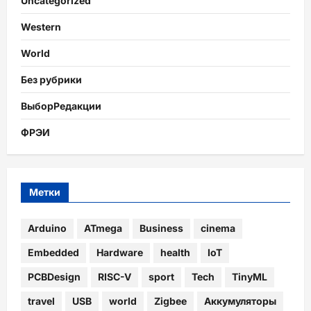
Uncategorized
Western
World
Без рубрики
ВыборРедакции
ФРЭИ
Метки
Arduino
ATmega
Business
cinema
Embedded
Hardware
health
IoT
PCBDesign
RISC-V
sport
Tech
TinyML
travel
USB
world
Zigbee
Аккумуляторы