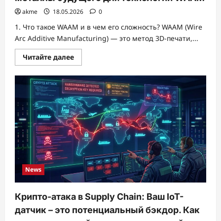
akme
18.05.2026
0
1. Что такое WAAM и в чем его сложность? WAAM (Wire
Arc Additive Manufacturing) — это метод 3D-печати,...
Прочитать
Читайте далее
больше
о
Цифровая
алхимия:
Как
ИИ
создает
металлы
будущего
для
технологий
WAAM
News
Крипто-атака в Supply Chain: Ваш IoT-
датчик – это потенциальный бэкдор. Как