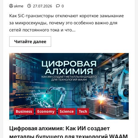
akme
27.07.2026
0
Как SiC-транзисторы отключают короткое замыкание
за микросекунды, почему это особенно важно для
сетей постоянного тока и что...
Прочитать
Читайте далее
больше
о
Полупроводниковый
автомат
вместо
механического
выключателя
Business
Economy
Science
Tech
Цифровая алхимия: Как ИИ создает
металлы будущего для технологий WAAM