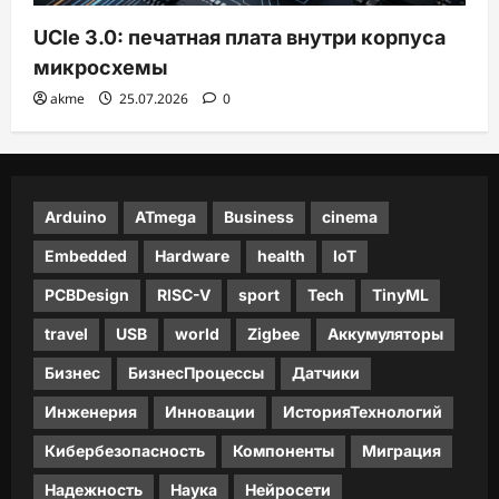
UCIe 3.0: печатная плата внутри корпуса
микросхемы
akme
25.07.2026
0
Arduino
ATmega
Business
cinema
Embedded
Hardware
health
IoT
PCBDesign
RISC-V
sport
Tech
TinyML
travel
USB
world
Zigbee
Аккумуляторы
Бизнес
БизнесПроцессы
Датчики
Инженерия
Инновации
ИсторияТехнологий
Кибербезопасность
Компоненты
Миграция
Надежность
Наука
Нейросети