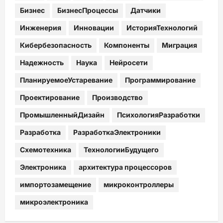
Бизнес
БизнесПроцессы
Датчики
Инженерия
Инновации
ИсторияТехнологий
Кибербезопасность
Компоненты
Миграция
Надежность
Наука
Нейросети
ПланируемоеУстаревание
Программирование
Проектирование
Производство
ПромышленныйДизайн
ПсихологияРазработки
Разработка
РазработкаЭлектроники
Схемотехника
ТехнологииБудущего
Электроника
архитектура процессоров
импортозамещение
микроконтроллеры
микроэлектроника