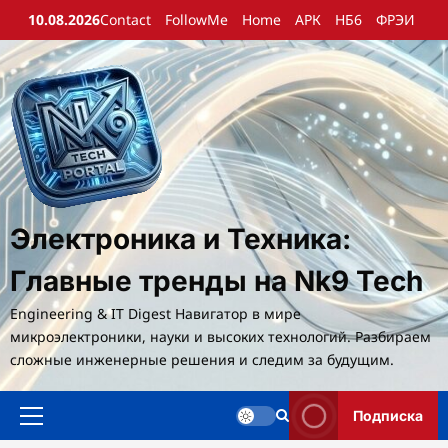
Перейти
10.08.2026
Contact
FollowMe
Home
АРК
НБ6
ФРЭИ
к
содержимому
Электроника и Техника:
Главные тренды на Nk9 Tech
Engineering & IT Digest Навигатор в мире
микроэлектроники, науки и высоких технологий. Разбираем
сложные инженерные решения и следим за будущим.
Подписка
Основное