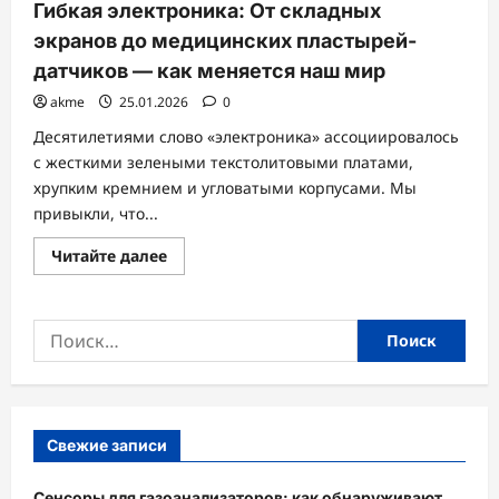
в
Гибкая электроника: От складных
SDK
экранов до медицинских пластырей-
датчиков — как меняется наш мир
akme
25.01.2026
0
Десятилетиями слово «электроника» ассоциировалось
с жесткими зелеными текстолитовыми платами,
хрупким кремнием и угловатыми корпусами. Мы
привыкли, что...
Прочитать
Читайте далее
больше
о
Гибкая
электроника:
Найти:
От
складных
экранов
до
медицинских
пластырей-
датчиков
—
Свежие записи
как
меняется
наш
Сенсоры для газоанализаторов: как обнаруживают