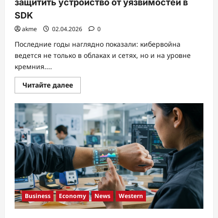
защитить устройство от уязвимостей в
SDK
akme
02.04.2026
0
Последние годы наглядно показали: кибервойна
ведется не только в облаках и сетях, но и на уровне
кремния....
Прочитать
Читайте далее
больше
о
Крипто-
атака
в
Supply
Chain:
Ваш
IoT-
датчик
–
это
потенциальный
бэкдор.
Как
защитить
Business
Economy
News
Western
устройство
от
уязвимостей