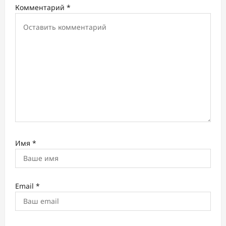
п
Комментарий
*
и
с
и
Имя
*
Email
*