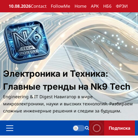
Перейти
10.08.2026
Contact
FollowMe
Home
АРК
НБ6
ФРЭИ
к
содержимому
Электроника и Техника:
Главные тренды на Nk9 Tech
Engineering & IT Digest Навигатор в мире
микроэлектроники, науки и высоких технологий. Разбираем
сложные инженерные решения и следим за будущим.
Подписка
Основное