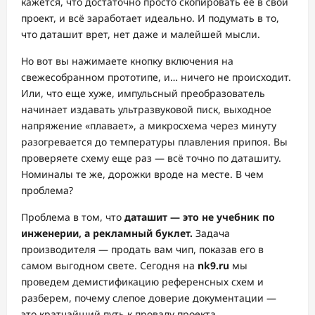
кажется, что достаточно просто скопировать её в свой
проект, и всё заработает идеально. И подумать в то,
что даташит врет, нет даже и малейшей мысли.
Но вот вы нажимаете кнопку включения на
свежесобранном прототипе, и… ничего не происходит.
Или, что еще хуже, импульсный преобразователь
начинает издавать ультразвуковой писк, выходное
напряжение «плавает», а микросхема через минуту
разогревается до температуры плавления припоя. Вы
проверяете схему еще раз — всё точно по даташиту.
Номиналы те же, дорожки вроде на месте. В чем
проблема?
Проблема в том, что
даташит — это не учебник по
инженерии, а рекламный буклет.
Задача
производителя — продать вам чип, показав его в
самом выгодном свете. Сегодня на
nk9.ru
мы
проведем демистификацию референсных схем и
разберем, почему слепое доверие документации —
это кратчайший путь к провалу проекта.