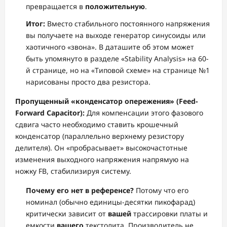
превращается в
положительную
.
Итог:
Вместо стабильного постоянного напряжения
вы получаете на выходе генератор синусоиды или
хаотичного «звона». В даташите об этом может
быть упомянуто в разделе «Stability Analysis» на 60-
й странице, но на «Типовой схеме» на странице №1
нарисованы просто два резистора.
Пропущенный «конденсатор опережения» (Feed-
Forward Capacitor):
Для компенсации этого фазового
сдвига часто необходимо ставить крошечный
конденсатор (параллельно верхнему резистору
делителя). Он «пробрасывает» высокочастотные
изменения выходного напряжения напрямую на
ножку FB, стабилизируя систему.
Почему его нет в референсе?
Потому что его
номинал (обычно единицы-десятки пикофарад)
критически зависит от
вашей
трассировки платы и
емкости
вашего
текстолита. Производитель не