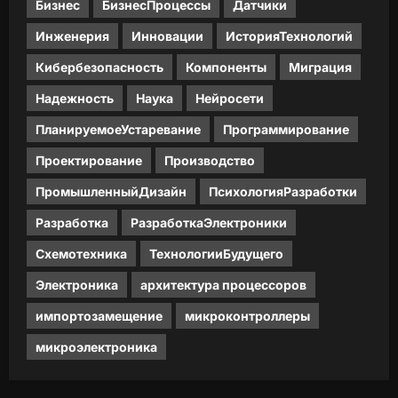
Бизнес
БизнесПроцессы
Датчики
Инженерия
Инновации
ИсторияТехнологий
Кибербезопасность
Компоненты
Миграция
Надежность
Наука
Нейросети
ПланируемоеУстаревание
Программирование
Проектирование
Производство
ПромышленныйДизайн
ПсихологияРазработки
Разработка
РазработкаЭлектроники
Схемотехника
ТехнологииБудущего
Электроника
архитектура процессоров
импортозамещение
микроконтроллеры
микроэлектроника