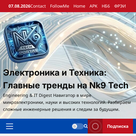
Перейти
07.08.2026
Contact
FollowMe
Home
АРК
НБ6
ФРЭИ
к
содержимому
Электроника и Техника:
Главные тренды на Nk9 Tech
Engineering & IT Digest Навигатор в мире
микроэлектроники, науки и высоких технологий. Разбираем
сложные инженерные решения и следим за будущим.
Подписка
Основное