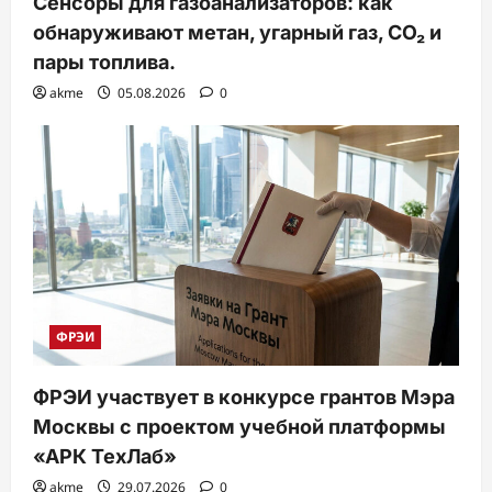
Сенсоры для газоанализаторов: как
обнаруживают метан, угарный газ, CO₂ и
пары топлива.
akme
05.08.2026
0
ФРЭИ
ФРЭИ участвует в конкурсе грантов Мэра
Москвы с проектом учебной платформы
«АРК ТехЛаб»
akme
29.07.2026
0