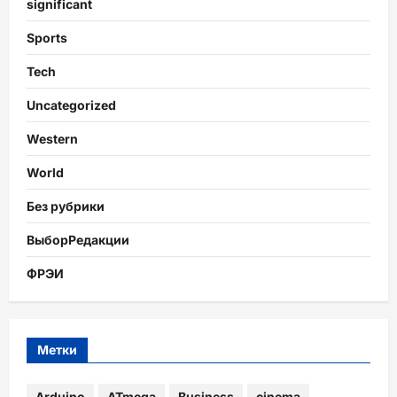
significant
Sports
Tech
Uncategorized
Western
World
Без рубрики
ВыборРедакции
ФРЭИ
Метки
Arduino
ATmega
Business
cinema