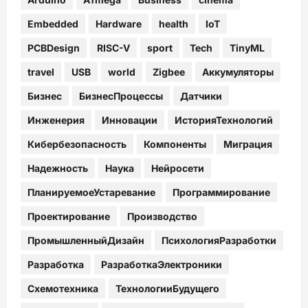
Embedded
Hardware
health
IoT
PCBDesign
RISC-V
sport
Tech
TinyML
travel
USB
world
Zigbee
Аккумуляторы
Бизнес
БизнесПроцессы
Датчики
Инженерия
Инновации
ИсторияТехнологий
Кибербезопасность
Компоненты
Миграция
Надежность
Наука
Нейросети
ПланируемоеУстаревание
Программирование
Проектирование
Производство
ПромышленныйДизайн
ПсихологияРазработки
Разработка
РазработкаЭлектроники
Схемотехника
ТехнологииБудущего