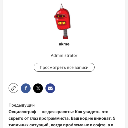
akme
Administrator
Просмотреть все записи
Н
Предыдущий
а
Осциллограф — не для красоты: Как увидеть, что
в
скрыто от глаз программиста. Ваш код не виноват: 5
типичных ситуаций, когда проблема не в софте, а в