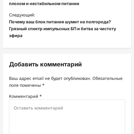
и
плохом и нестабильном питании
г
Следующий:
а
Почему ваш блок питания шумит на полгорода?
ц
Грязный спектр импульсных БП и битва за чистоту
эфира
и
я
з
Добавить комментарий
а
п
Ваш адрес email не будет опубликован.
Обязательные
и
поля помечены
*
с
Комментарий
*
и