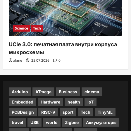
Science
Tech
UCIe 3.0: печатная плата внутри корпуса
микросхемы
akme
25.07.2026
0
Arduino
ATmega
Business
cinema
Embedded
Hardware
health
IoT
PCBDesign
RISC-V
sport
Tech
TinyML
travel
USB
world
Zigbee
Аккумуляторы